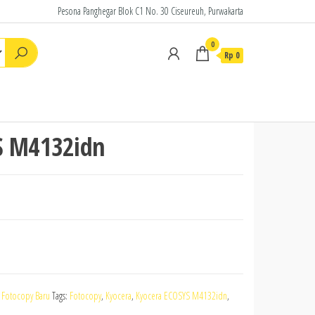
Pesona Panghegar Blok C1 No. 30 Ciseureuh, Purwakarta
0
Rp
0
S M4132idn
 Fotocopy Baru
Tags:
Fotocopy
,
Kyocera
,
Kyocera ECOSYS M4132idn
,