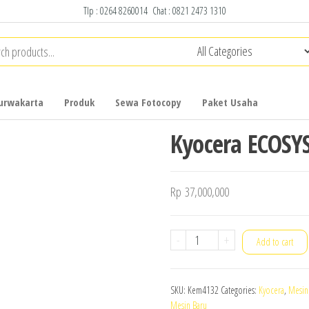
Tlp :
0264 8260014
Chat :
0821 2473 1310
urwakarta
Produk
Sewa Fotocopy
Paket Usaha
Kyocera ECOSY
Rp
37,000,000
Kyocera
-
+
Add to cart
ECOSYS
M4132idn
SKU:
Kem4132
Categories:
Kyocera
,
Mesin
quantity
Mesin Baru