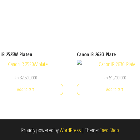
 iR 2525W Platen
Canon iR 2630i Plate
Rp
32,500,000
Rp
51,700,000
Add to cart
Add to cart
Proudly powered by
WordPress
|
Theme:
Envo Shop