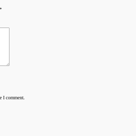
*
me I comment.