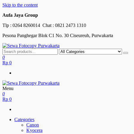
Skip to the content
Aufa Jaya Group
Tlp :
0264 8260014
Chat :
0821 2473 1310
Pesona Panghegar Blok C1 No. 30 Ciseureuh, Purwakarta
Sewa Fotocopy Purwakarta
Free Maintenance
0
Rp
0
Menu
Sewa Fotocopy Purwakarta
Free Maintenance
0
Rp
0
Categories
Canon
Kyocera