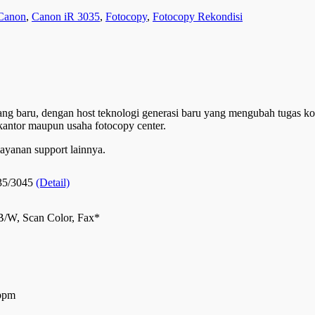
Canon
,
Canon iR 3035
,
Fotocopy
,
Fotocopy Rekondisi
yang baru, dengan host teknologi generasi baru yang mengubah tugas k
kantor maupun usaha fotocopy center.
layanan support lainnya.
35/3045
(Detail)
 B/W, Scan Color, Fax*
 ppm