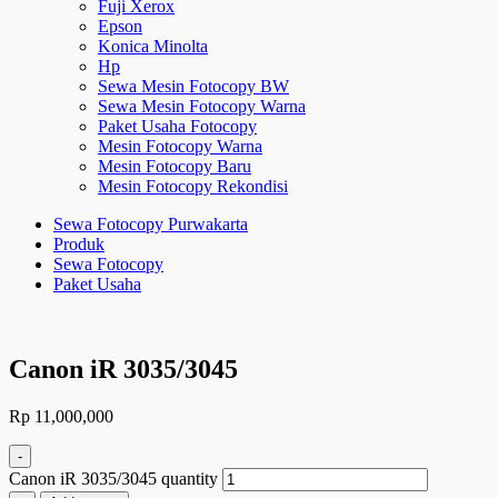
Fuji Xerox
Epson
Konica Minolta
Hp
Sewa Mesin Fotocopy BW
Sewa Mesin Fotocopy Warna
Paket Usaha Fotocopy
Mesin Fotocopy Warna
Mesin Fotocopy Baru
Mesin Fotocopy Rekondisi
Sewa Fotocopy Purwakarta
Produk
Sewa Fotocopy
Paket Usaha
Canon iR 3035/3045
Rp
11,000,000
-
Canon iR 3035/3045 quantity