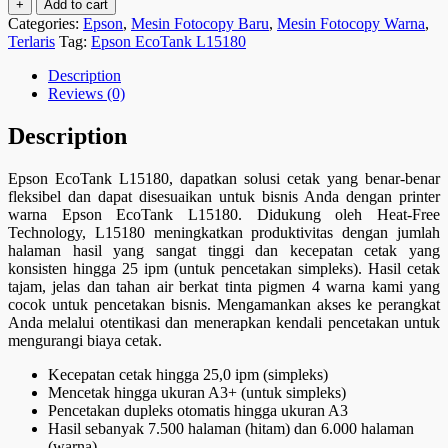
+
Add to cart
Categories:
Epson
,
Mesin Fotocopy Baru
,
Mesin Fotocopy Warna
,
Terlaris
Tag:
Epson EcoTank L15180
Description
Reviews (0)
Description
Epson EcoTank L15180, dapatkan solusi cetak yang benar-benar
fleksibel dan dapat disesuaikan untuk bisnis Anda dengan printer
warna Epson EcoTank L15180. Didukung oleh Heat-Free
Technology, L15180 meningkatkan produktivitas dengan jumlah
halaman hasil yang sangat tinggi dan kecepatan cetak yang
konsisten hingga 25 ipm (untuk pencetakan simpleks). Hasil cetak
tajam, jelas dan tahan air berkat tinta pigmen 4 warna kami yang
cocok untuk pencetakan bisnis. Mengamankan akses ke perangkat
Anda melalui otentikasi dan menerapkan kendali pencetakan untuk
mengurangi biaya cetak.
Kecepatan cetak hingga 25,0 ipm (simpleks)
Mencetak hingga ukuran A3+ (untuk simpleks)
Pencetakan dupleks otomatis hingga ukuran A3
Hasil sebanyak 7.500 halaman (hitam) dan 6.000 halaman
(warna)