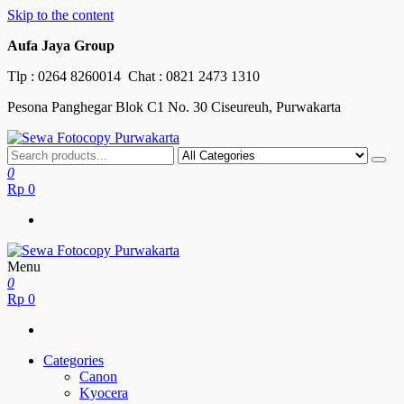
Skip to the content
Aufa Jaya Group
Tlp :
0264 8260014
Chat :
0821 2473 1310
Pesona Panghegar Blok C1 No. 30 Ciseureuh, Purwakarta
Sewa Fotocopy Purwakarta
Free Maintenance
0
Rp
0
Menu
Sewa Fotocopy Purwakarta
Free Maintenance
0
Rp
0
Categories
Canon
Kyocera