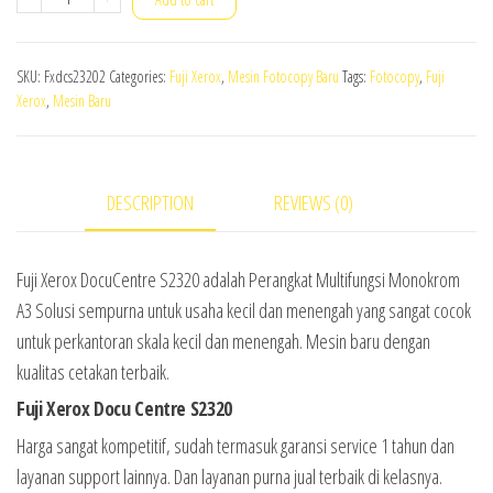
Xerox
DC
SKU:
Fxdcs23202
Categories:
Fuji Xerox
,
Mesin Fotocopy Baru
Tags:
Fotocopy
,
Fuji
S2320
Xerox
,
Mesin Baru
|
2
Tray
DESCRIPTION
REVIEWS (0)
quantity
Fuji Xerox DocuCentre S2320 adalah Perangkat Multifungsi Monokrom
A3 Solusi sempurna untuk usaha kecil dan menengah yang sangat cocok
untuk perkantoran skala kecil dan menengah. Mesin baru dengan
kualitas cetakan terbaik.
Fuji Xerox Docu Centre S2320
Harga sangat kompetitif, sudah termasuk garansi service 1 tahun dan
layanan support lainnya. Dan layanan purna jual terbaik di kelasnya.