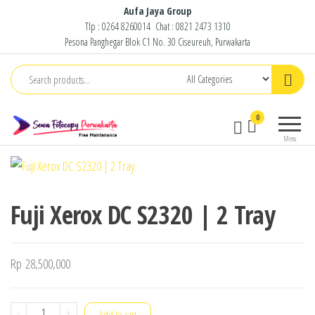
Skip
Aufa Jaya Group
Tlp :
0264 8260014
Chat :
0821 2473 1310
to
Pesona Panghegar Blok C1 No. 30 Ciseureuh, Purwakarta
the
content
Sewa
Free
0
Fotocopy
Maintenance
Menu
Purwakarta
Fuji Xerox DC S2320 | 2 Tray
Rp
28,500,000
Fuji
-
+
Add to cart