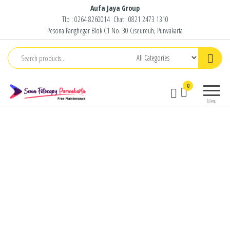
Skip
Aufa Jaya Group
Tlp :
0264 8260014
Chat :
0821 2473 1310
to
Pesona Panghegar Blok C1 No. 30 Ciseureuh, Purwakarta
the
content
Sewa
Free
0
Fotocopy
Maintenance
Menu
Purwakarta