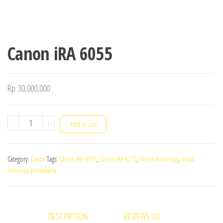
Canon iRA 6055
Rp
30,000,000
Canon
-
+
Add to cart
iRA
6055
Category:
Canon
Tags:
Canon iRA 6055
,
Canon iRA 6275
,
Mesin Fotocopy
,
rental
quantity
fotocopy purwakarta
DESCRIPTION
REVIEWS (0)