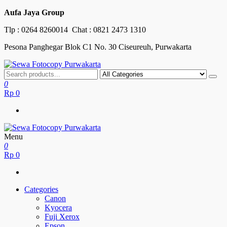
Skip
Aufa Jaya Group
to
Tlp :
0264 8260014
Chat :
0821 2473 1310
the
content
Pesona Panghegar Blok C1 No. 30 Ciseureuh, Purwakarta
Sewa Fotocopy Purwakarta
Free Maintenance
0
Rp
0
Menu
Sewa Fotocopy Purwakarta
Free Maintenance
0
Rp
0
Categories
Canon
Kyocera
Fuji Xerox
Epson