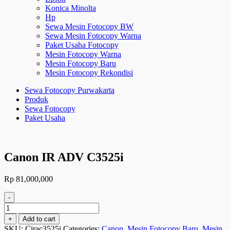
Konica Minolta
Hp
Sewa Mesin Fotocopy BW
Sewa Mesin Fotocopy Warna
Paket Usaha Fotocopy
Mesin Fotocopy Warna
Mesin Fotocopy Baru
Mesin Fotocopy Rekondisi
Sewa Fotocopy Purwakarta
Produk
Sewa Fotocopy
Paket Usaha
Canon IR ADV C3525i
Rp
81,000,000
-
Canon
IR
+
Add to cart
ADV
SKU:
Cirac3525i
Categories:
Canon
,
Mesin Fotocopy Baru
,
Mesin