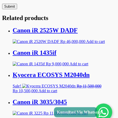
Related products
Canon iR 2525W DADF
Rp
46,000,000
Add to cart
Canon iR 1435if
Rp
9,000,000
Add to cart
Kyocera ECOSYS M2040dn
Sale!
Rp
11,500,000
Original
Current
Rp
10,500,000
Add to cart
price
price
was:
is:
Canon iR 3035/3045
Rp 11,500,000.
Rp 10,500,000.
Konsultasi Via Whats
Rp
11,000,000
Add to cart