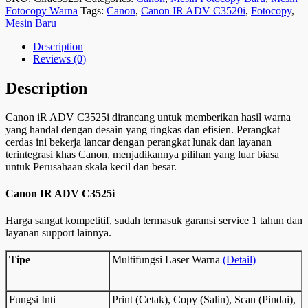
C3525i
Fotocopy Warna
Tags:
Canon
,
Canon IR ADV C3520i
,
Fotocopy
,
quantity
Mesin Baru
Description
Reviews (0)
Description
Canon iR ADV C3525i dirancang untuk memberikan hasil warna
yang handal dengan desain yang ringkas dan efisien. Perangkat
cerdas ini bekerja lancar dengan perangkat lunak dan layanan
terintegrasi khas Canon, menjadikannya pilihan yang luar biasa
untuk Perusahaan skala kecil dan besar.
Canon IR ADV C3525i
Harga sangat kompetitif, sudah termasuk garansi service 1 tahun dan
layanan support lainnya.
Tipe
Multifungsi Laser Warna
(Detail)
Fungsi Inti
Print (Cetak), Copy (Salin), Scan (Pindai),