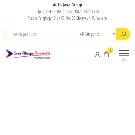
Skip
Aufa Jaya Group
Tlp :
0264 8260014
Chat :
0821 2473 1310
to
Pesona Panghegar Blok C1 No. 30 Ciseureuh, Purwakarta
the
content
Sewa
Free
0
Fotocopy
Maintenance
Menu
Purwakarta