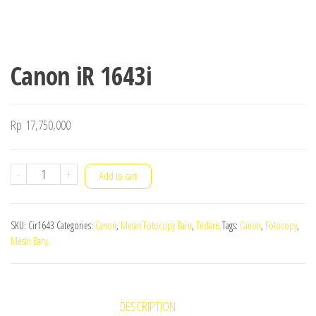
Canon iR 1643i
Rp
17,750,000
Canon
-
+
Add to cart
iR
1643i
SKU:
Cir1643
Categories:
Canon
,
Mesin Fotocopy Baru
,
Terlaris
Tags:
Canon
,
Fotocopy
,
quantity
Mesin Baru
DESCRIPTION