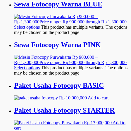
Sewa Fotocopy Warna BLUE
Rp
900,000
–
Rp
1,300,000
Price range: Rp 900,000 through Rp 1,300,000
Select options
This product has multiple variants. The options
may be chosen on the product page
Sewa Fotocopy Warna PINK
Rp
900,000
–
Rp
1,300,000
Price range: Rp 900,000 through Rp 1,300,000
Select options
This product has multiple variants. The options
may be chosen on the product page
Paket Usaha Fotocopy BASIC
Rp
10,000,000
Add to cart
Paket Usaha Fotocopy STARTER
Rp
13,000,000
Add to
cart