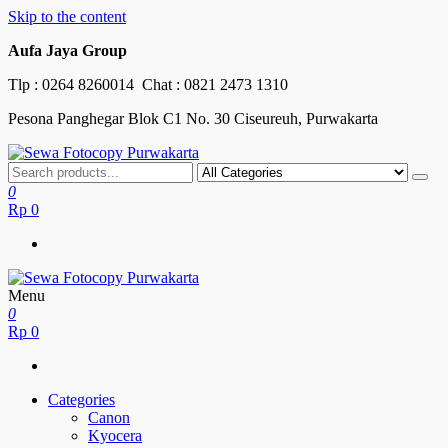
Skip to the content
Aufa Jaya Group
Tlp :
0264 8260014
Chat :
0821 2473 1310
Pesona Panghegar Blok C1 No. 30 Ciseureuh, Purwakarta
Sewa Fotocopy Purwakarta
Free Maintenance
0
Rp
0
Menu
Sewa Fotocopy Purwakarta
Free Maintenance
0
Rp
0
Categories
Canon
Kyocera