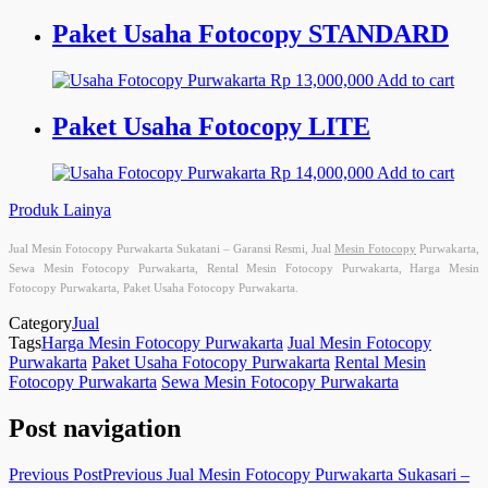
Paket Usaha Fotocopy STANDARD
Rp
13,000,000
Add to cart
Paket Usaha Fotocopy LITE
Rp
14,000,000
Add to cart
Produk Lainya
Jual Mesin Fotocopy Purwakarta Sukatani – Garansi Resmi, Jual
Mesin Fotocopy
Purwakarta,
Sewa Mesin Fotocopy Purwakarta, Rental Mesin Fotocopy Purwakarta, Harga Mesin
Fotocopy Purwakarta, Paket Usaha Fotocopy Purwakarta.
Category
Jual
Tags
Harga Mesin Fotocopy Purwakarta
Jual Mesin Fotocopy
Purwakarta
Paket Usaha Fotocopy Purwakarta
Rental Mesin
Fotocopy Purwakarta
Sewa Mesin Fotocopy Purwakarta
Post navigation
Previous Post
Previous
Jual Mesin Fotocopy Purwakarta Sukasari –