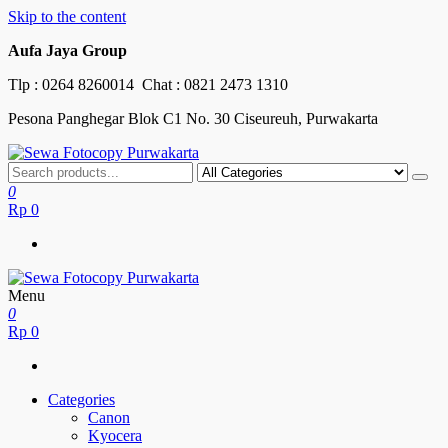
Skip to the content
Aufa Jaya Group
Tlp :
0264 8260014
Chat :
0821 2473 1310
Pesona Panghegar Blok C1 No. 30 Ciseureuh, Purwakarta
Sewa Fotocopy Purwakarta
Free Maintenance
0
Rp
0
Menu
Sewa Fotocopy Purwakarta
Free Maintenance
0
Rp
0
Categories
Canon
Kyocera