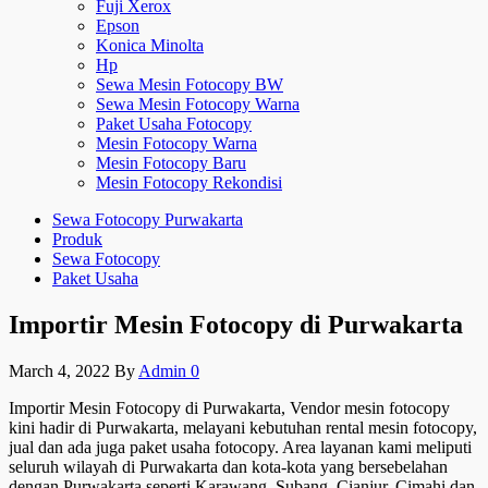
Fuji Xerox
Epson
Konica Minolta
Hp
Sewa Mesin Fotocopy BW
Sewa Mesin Fotocopy Warna
Paket Usaha Fotocopy
Mesin Fotocopy Warna
Mesin Fotocopy Baru
Mesin Fotocopy Rekondisi
Sewa Fotocopy Purwakarta
Produk
Sewa Fotocopy
Paket Usaha
Importir Mesin Fotocopy di Purwakarta
March 4, 2022
By
Admin
0
Importir Mesin Fotocopy di Purwakarta, Vendor mesin fotocopy
kini hadir di Purwakarta, melayani kebutuhan rental mesin fotocopy,
jual dan ada juga paket usaha fotocopy. Area layanan kami meliputi
seluruh wilayah di Purwakarta dan kota-kota yang bersebelahan
dengan Purwakarta seperti Karawang, Subang, Cianjur, Cimahi dan