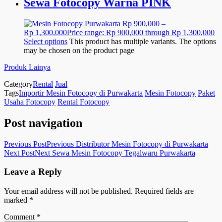
Sewa Fotocopy Warna PINK
Rp
900,000
–
Rp
1,300,000
Price range: Rp 900,000 through Rp 1,300,000
Select options
This product has multiple variants. The options
may be chosen on the product page
Produk Lainya
Category
Rental
Jual
Tags
Importir Mesin Fotocopy di Purwakarta
Mesin Fotocopy
Paket
Usaha Fotocopy
Rental Fotocopy
Post navigation
Previous Post
Previous
Distributor Mesin Fotocopy di Purwakarta
Next Post
Next
Sewa Mesin Fotocopy Tegalwaru Purwakarta
Leave a Reply
Your email address will not be published.
Required fields are
marked
*
Comment
*