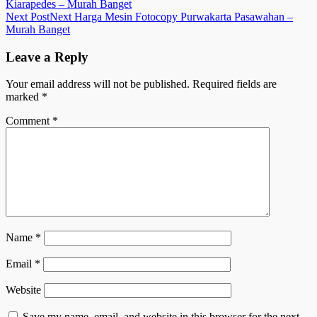
Kiarapedes – Murah Banget
Next Post
Next
Harga Mesin Fotocopy Purwakarta Pasawahan –
Murah Banget
Leave a Reply
Your email address will not be published.
Required fields are
marked
*
Comment
*
Name
*
Email
*
Website
Save my name, email, and website in this browser for the next