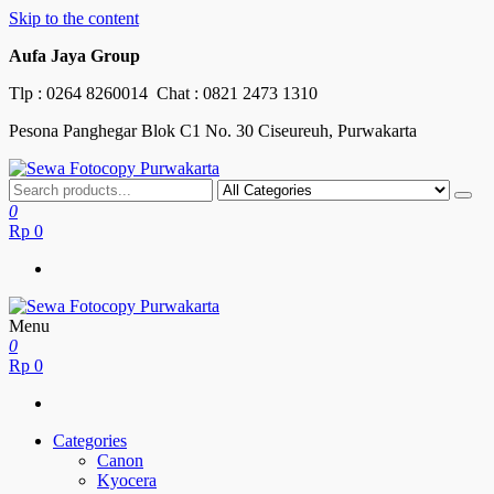
Skip to the content
Aufa Jaya Group
Tlp :
0264 8260014
Chat :
0821 2473 1310
Pesona Panghegar Blok C1 No. 30 Ciseureuh, Purwakarta
Sewa Fotocopy Purwakarta
Free Maintenance
0
Rp
0
Menu
Sewa Fotocopy Purwakarta
Free Maintenance
0
Rp
0
Categories
Canon
Kyocera