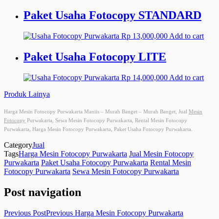
Paket Usaha Fotocopy STANDARD
Rp
13,000,000
Add to cart
Paket Usaha Fotocopy LITE
Rp
14,000,000
Add to cart
Produk Lainya
Harga Mesin Fotocopy Purwakarta Maniis – Murah Banget – Murah Banget, Jual
Mesin
Fotocopy
Purwakarta, Sewa Mesin Fotocopy Purwakarta, Rental Mesin Fotocopy
Purwakarta, Harga Mesin Fotocopy Purwakarta, Paket Usaha Fotocopy Purwakarta.
Category
Jual
Tags
Harga Mesin Fotocopy Purwakarta
Jual Mesin Fotocopy
Purwakarta
Paket Usaha Fotocopy Purwakarta
Rental Mesin
Fotocopy Purwakarta
Sewa Mesin Fotocopy Purwakarta
Post navigation
Previous Post
Previous
Harga Mesin Fotocopy Purwakarta