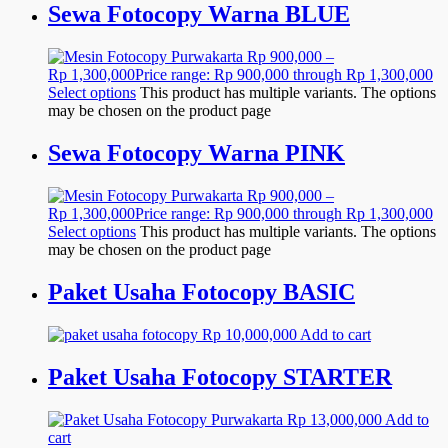
Sewa Fotocopy Warna BLUE
Rp
900,000
–
Rp
1,300,000
Price range: Rp 900,000 through Rp 1,300,000
Select options
This product has multiple variants. The options
may be chosen on the product page
Sewa Fotocopy Warna PINK
Rp
900,000
–
Rp
1,300,000
Price range: Rp 900,000 through Rp 1,300,000
Select options
This product has multiple variants. The options
may be chosen on the product page
Paket Usaha Fotocopy BASIC
Rp
10,000,000
Add to cart
Paket Usaha Fotocopy STARTER
Rp
13,000,000
Add to
cart