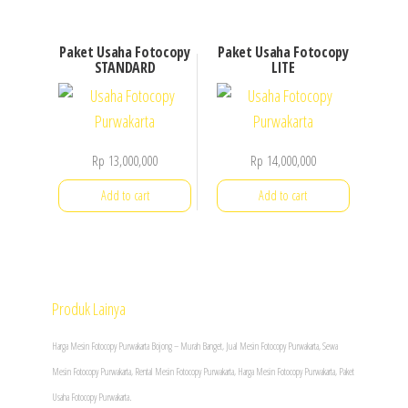
the
the
product
product
Paket Usaha Fotocopy
Paket Usaha Fotocopy
page
page
STANDARD
LITE
Rp
13,000,000
Rp
14,000,000
Add to cart
Add to cart
Produk Lainya
Harga Mesin Fotocopy Purwakarta Bojong – Murah Banget, Jual
Mesin Fotocopy
Purwakarta, Sewa
Mesin Fotocopy Purwakarta, Rental Mesin Fotocopy Purwakarta, Harga Mesin Fotocopy Purwakarta, Paket
Usaha Fotocopy Purwakarta.