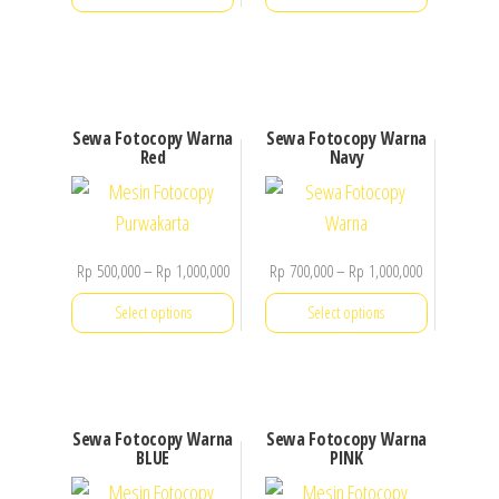
Sewa Fotocopy Warna
Sewa Fotocopy Warna
Red
Navy
Price
Price
Rp
500,000
–
Rp
1,000,000
Rp
700,000
–
Rp
1,000,000
range:
range:
Select options
Select options
Rp 500,000
Rp 700,000
through
through
This
This
Rp 1,000,000
Rp 1,000,000
product
product
has
has
Sewa Fotocopy Warna
Sewa Fotocopy Warna
multiple
multiple
BLUE
PINK
variants.
variants.