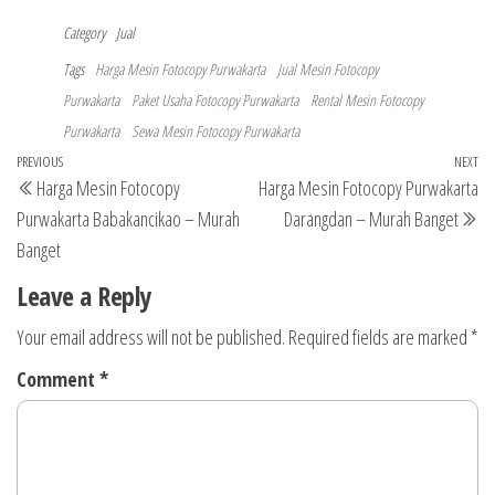
Category
Jual
Tags
Harga Mesin Fotocopy Purwakarta
Jual Mesin Fotocopy
Purwakarta
Paket Usaha Fotocopy Purwakarta
Rental Mesin Fotocopy
Purwakarta
Sewa Mesin Fotocopy Purwakarta
Post
Previous
PREVIOUS
NEXT
Ne
Harga Mesin Fotocopy
Harga Mesin Fotocopy Purwakarta
navigation
Post
Po
Purwakarta Babakancikao – Murah
Darangdan – Murah Banget
Banget
Leave a Reply
Your email address will not be published.
Required fields are marked
*
Comment
*