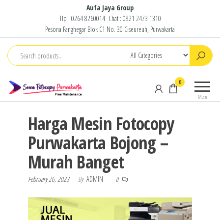
Skip
Aufa Jaya Group
Tlp :
0264 8260014
Chat :
0821 2473 1310
to
Pesona Panghegar Blok C1 No. 30 Ciseureuh, Purwakarta
the
content
Sewa
Free
0
Fotocopy
Maintenance
Menu
Purwakarta
Harga Mesin Fotocopy
Purwakarta Bojong –
Murah Banget
February 26, 2023
By
ADMIN
0