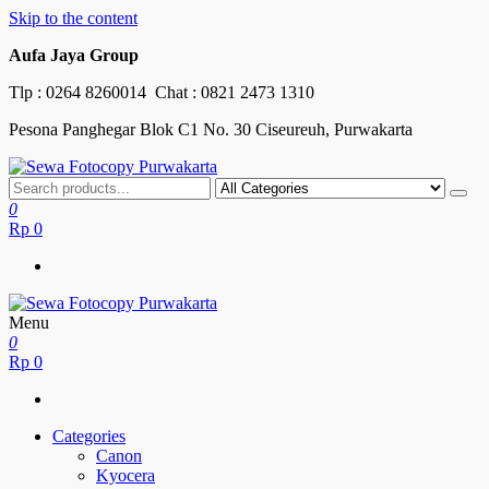
Skip to the content
Aufa Jaya Group
Tlp :
0264 8260014
Chat :
0821 2473 1310
Pesona Panghegar Blok C1 No. 30 Ciseureuh, Purwakarta
Sewa Fotocopy Purwakarta
Free Maintenance
0
Rp
0
Menu
Sewa Fotocopy Purwakarta
Free Maintenance
0
Rp
0
Categories
Canon
Kyocera