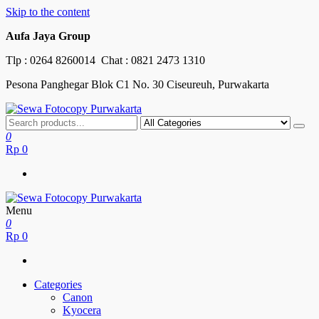
Skip to the content
Aufa Jaya Group
Tlp :
0264 8260014
Chat :
0821 2473 1310
Pesona Panghegar Blok C1 No. 30 Ciseureuh, Purwakarta
Sewa Fotocopy Purwakarta
Free Maintenance
0
Rp
0
Menu
Sewa Fotocopy Purwakarta
Free Maintenance
0
Rp
0
Categories
Canon
Kyocera