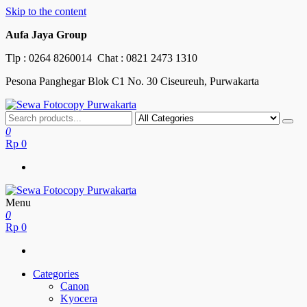
Skip to the content
Aufa Jaya Group
Tlp :
0264 8260014
Chat :
0821 2473 1310
Pesona Panghegar Blok C1 No. 30 Ciseureuh, Purwakarta
Sewa Fotocopy Purwakarta
Free Maintenance
0
Rp
0
Menu
Sewa Fotocopy Purwakarta
Free Maintenance
0
Rp
0
Categories
Canon
Kyocera