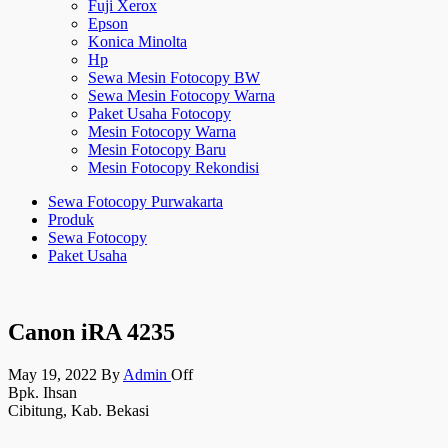
Fuji Xerox
Epson
Konica Minolta
Hp
Sewa Mesin Fotocopy BW
Sewa Mesin Fotocopy Warna
Paket Usaha Fotocopy
Mesin Fotocopy Warna
Mesin Fotocopy Baru
Mesin Fotocopy Rekondisi
Sewa Fotocopy Purwakarta
Produk
Sewa Fotocopy
Paket Usaha
Canon iRA 4235
May 19, 2022
By
Admin
Off
Bpk. Ihsan
Cibitung, Kab. Bekasi