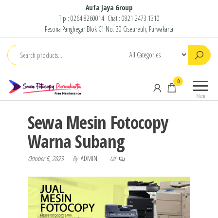
Skip
Aufa Jaya Group
Tlp :
0264 8260014
Chat :
0821 2473 1310
to
Pesona Panghegar Blok C1 No. 30 Ciseureuh, Purwakarta
the
content
Sewa
Free
0
Fotocopy
Maintenance
Menu
Purwakarta
Sewa Mesin Fotocopy
Warna Subang
October 6, 2023
By
ADMIN
Off