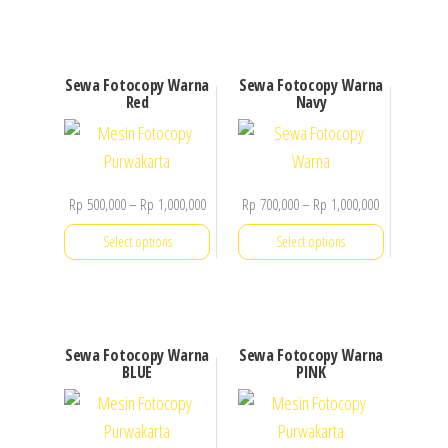
Sewa Fotocopy Warna
Sewa Fotocopy Warna
Red
Navy
Price
Price
Rp
500,000
–
Rp
1,000,000
Rp
700,000
–
Rp
1,000,000
range:
range:
Select options
Select options
Rp 500,000
Rp 700,000
through
through
This
This
Rp 1,000,000
Rp 1,000,000
product
product
has
has
Sewa Fotocopy Warna
Sewa Fotocopy Warna
multiple
multiple
BLUE
PINK
variants.
variants.
The
The