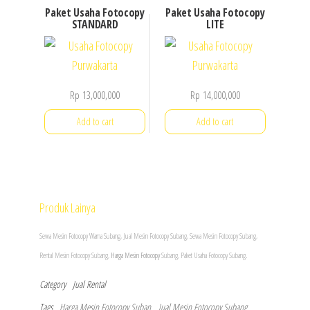
Paket Usaha Fotocopy
Paket Usaha Fotocopy
page
page
STANDARD
LITE
Rp
13,000,000
Rp
14,000,000
Add to cart
Add to cart
Produk Lainya
Sewa Mesin Fotocopy Warna Subang, Jual
Mesin Fotocopy
Subang, Sewa Mesin Fotocopy Subang,
Rental Mesin Fotocopy Subang,
Harga Mesin Fotocop
y
Subang, Paket Usaha Fotocopy Subang.
Category
Jual
Rental
Tags
Harga Mesin Fotocopy Suban
Jual Mesin Fotocopy Subang