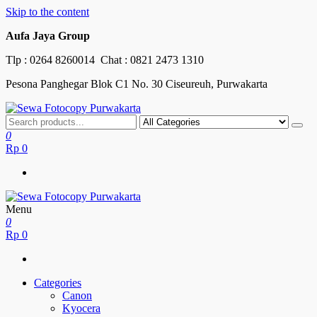
Skip to the content
Aufa Jaya Group
Tlp :
0264 8260014
Chat :
0821 2473 1310
Pesona Panghegar Blok C1 No. 30 Ciseureuh, Purwakarta
Sewa Fotocopy Purwakarta
Free Maintenance
0
Rp
0
Menu
Sewa Fotocopy Purwakarta
Free Maintenance
0
Rp
0
Categories
Canon
Kyocera