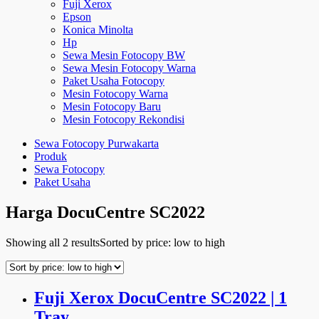
Fuji Xerox
Epson
Konica Minolta
Hp
Sewa Mesin Fotocopy BW
Sewa Mesin Fotocopy Warna
Paket Usaha Fotocopy
Mesin Fotocopy Warna
Mesin Fotocopy Baru
Mesin Fotocopy Rekondisi
Sewa Fotocopy Purwakarta
Produk
Sewa Fotocopy
Paket Usaha
Harga DocuCentre SC2022
Showing all 2 results
Sorted by price: low to high
Fuji Xerox DocuCentre SC2022 | 1
Tray