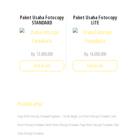
the
the
product
product
Paket Usaha Fotocopy
Paket Usaha Fotocopy
page
page
STANDARD
LITE
Rp
13,000,000
Rp
14,000,000
Add to cart
Add to cart
Produk Lainya
Harga Mesin Fotocopy Purwakarta Tegalwaru – Murah Banget, Jual
Mesin Fotocopy
Purwakarta, Sewa
Mesin Fotocopy Purwakarta, Rental Mesin Fotocopy Purwakarta, Harga Mesin Fotocopy Purwakarta, Paket
Usaha Fotocopy Purwakarta.