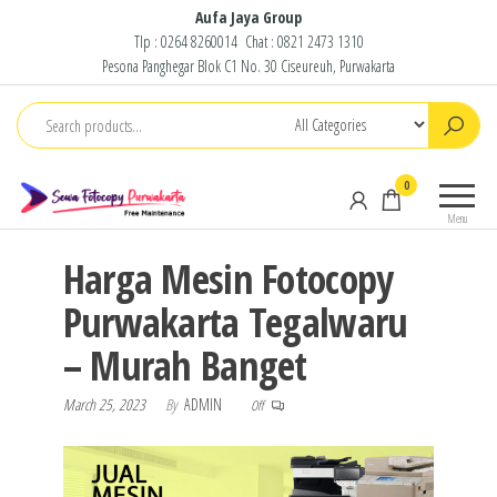
Skip
Aufa Jaya Group
Tlp :
0264 8260014
Chat :
0821 2473 1310
to
Pesona Panghegar Blok C1 No. 30 Ciseureuh, Purwakarta
the
content
Sewa
Free
0
Fotocopy
Maintenance
Menu
Purwakarta
Harga Mesin Fotocopy
Purwakarta Tegalwaru
– Murah Banget
March 25, 2023
By
ADMIN
Off