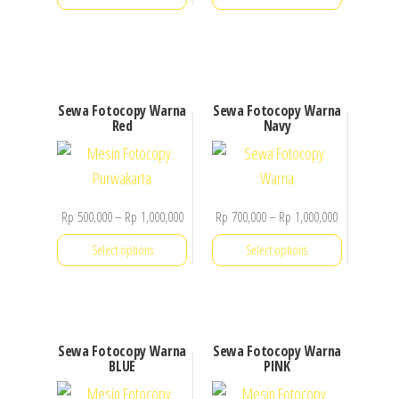
Sewa Fotocopy Warna
Sewa Fotocopy Warna
Red
Navy
Price
Price
Rp
500,000
–
Rp
1,000,000
Rp
700,000
–
Rp
1,000,000
range:
range:
Select options
Select options
Rp 500,000
Rp 700,000
through
through
This
This
Rp 1,000,000
Rp 1,000,000
product
product
has
has
Sewa Fotocopy Warna
Sewa Fotocopy Warna
multiple
multiple
BLUE
PINK
variants.
variants.