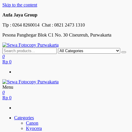
Skip to the content
Aufa Jaya Group
Tlp :
0264 8260014
Chat :
0821 2473 1310
Pesona Panghegar Blok C1 No. 30 Ciseureuh, Purwakarta
Sewa Fotocopy Purwakarta
Free Maintenance
0
Rp
0
Menu
Sewa Fotocopy Purwakarta
Free Maintenance
0
Rp
0
Categories
Canon
Kyocera