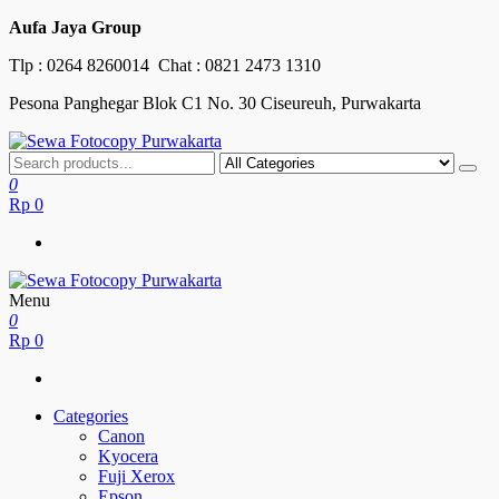
Skip
Aufa Jaya Group
to
Tlp :
0264 8260014
Chat :
0821 2473 1310
the
content
Pesona Panghegar Blok C1 No. 30 Ciseureuh, Purwakarta
Sewa Fotocopy Purwakarta
Free Maintenance
0
Rp
0
Menu
Sewa Fotocopy Purwakarta
Free Maintenance
0
Rp
0
Categories
Canon
Kyocera
Fuji Xerox
Epson