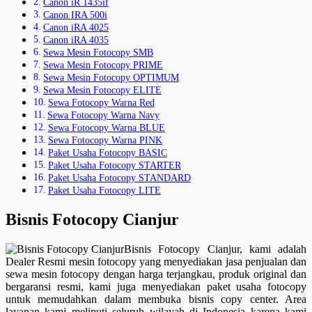
Canon iR 1435if
Canon IRA 500i
Canon iRA 4025
Canon iRA 4035
Sewa Mesin Fotocopy SMB
Sewa Mesin Fotocopy PRIME
Sewa Mesin Fotocopy OPTIMUM
Sewa Mesin Fotocopy ELITE
Sewa Fotocopy Warna Red
Sewa Fotocopy Warna Navy
Sewa Fotocopy Warna BLUE
Sewa Fotocopy Warna PINK
Paket Usaha Fotocopy BASIC
Paket Usaha Fotocopy STARTER
Paket Usaha Fotocopy STANDARD
Paket Usaha Fotocopy LITE
Bisnis Fotocopy Cianjur
Bisnis Fotocopy Cianjur, kami adalah
Dealer Resmi mesin fotocopy yang menyediakan jasa penjualan dan
sewa mesin fotocopy dengan harga terjangkau, produk original dan
bergaransi resmi, kami juga menyediakan paket usaha fotocopy
untuk memudahkan dalam membuka bisnis copy center. Area
layanan kami meliputi seluruh wilayah di Indonesia karena kami