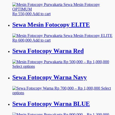
Rp
550,000
Add to cart
Sewa Mesin Fotocopy ELITE
Rp
600,000
Add to cart
Sewa Fotocopy Warna Red
Pri
Rp
500,000
–
Rp
1,000,000
This
ran
Select options
product
Rp 
has
thr
Sewa Fotocopy Warna Navy
multiple
Rp 
variants.
Price
Rp
700,000
–
Rp
1,000,000
Select
The
This
range:
options
options
product
Rp 700,
may
has
through
Sewa Fotocopy Warna BLUE
be
multiple
Rp 1,000
chosen
variants.
on
Pri
Rp
900,000
–
Rp
1,300,000