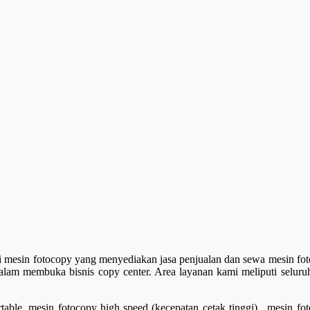
 mesin fotocopy yang menyediakan jasa penjualan dan sewa mesin fotoc
am membuka bisnis copy center. Area layanan kami meliputi seluruh 
table, mesin fotocopy high speed (kecepatan cetak tinggi) , mesin f