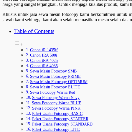
harga yang sangat terjangkau. Untuk menjaga kualitas produk, kami h
Khusus untuk jasa sewa mesin fotocopy kami berkomitmen untuk memb
jawab kami sehingga kami akan selalu memastikan mesin selalu dalam
Table of Contents
Canon iR 1435if
Canon IRA 500i
Canon iRA 4025
Canon iRA 4035
Sewa Mesin Fotocopy SMB
Sewa Mesin Fotocopy PRIME
Sewa Mesin Fotocopy OPTIMUM
Sewa Mesin Fotocopy ELITE
Sewa Fotocopy Warna Red
Sewa Fotocopy Warna Navy
Sewa Fotocopy Warna BLUE
Sewa Fotocopy Warna PINK
Paket Usaha Fotocopy BASIC
Paket Usaha Fotocopy STARTER
Paket Usaha Fotocopy STANDARD
Paket Usaha Fotocopy LITE