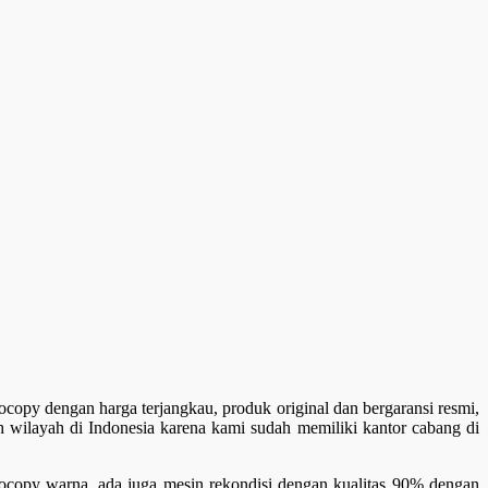
opy dengan harga terjangkau, produk original dan bergaransi resmi,
wilayah di Indonesia karena kami sudah memiliki kantor cabang di
otocopy warna, ada juga mesin rekondisi dengan kualitas 90% dengan