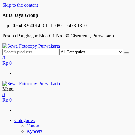
Skip to the content
Aufa Jaya Group
Tlp :
0264 8260014
Chat :
0821 2473 1310
Pesona Panghegar Blok C1 No. 30 Ciseureuh, Purwakarta
Sewa Fotocopy Purwakarta
Free Maintenance
0
Rp
0
Menu
Sewa Fotocopy Purwakarta
Free Maintenance
0
Rp
0
Categories
Canon
Kyocera