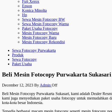
Fuji Xerox
Epson
Konica Minolta
Hp
Sewa Mesin Fotocopy BW
Sewa Mesin Fotocopy Warna
Paket Usaha Fotocopy
Mesin Fotocopy Warna
Mesin Fotocopy Baru
Mesin Fotocopy Rekondisi
Sewa Fotocopy Purwakarta
Produk
Sewa Fotocopy
Paket Usaha
Beli Mesin Fotocopy Purwakarta Sukasari
December 12, 2023
By
Admin
Off
Beli Mesin Fotocopy Purwakarta Sukasari, kami adalah Dealer Resmi
kami juga menyediakan paket usaha fotocopy untuk memudahkan dal
kota-kota besar Indonesia.
Tersedia berbagai macam mesin fotocopy seperti mesin fotocopy por