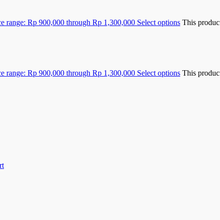
ce range: Rp 900,000 through Rp 1,300,000
Select options
This produc
ce range: Rp 900,000 through Rp 1,300,000
Select options
This produc
rt